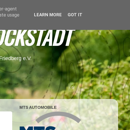
ser-agent
rate usage
LEARN MORE
GOT IT
OCKSTADT
riedberg e.V.
MTS AUTOMOBILE