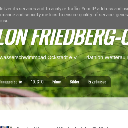
liver its services and to analyze traffic. Your IP address and u
rmance and security metrics to ensure quality of service, gene
buse.
LON FRIEDBERG-
lwasserschwimmbad Ockstadt e.V. – Triathlon Wetterau-F
hnupperserie
10. CTO
Filme
Bilder
Ergebnisse