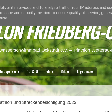
liver its services and to analyze traffic. Your IP address and u
rmance and security metrics to ensure quality of service, gene
buse.
LON FRIEDBERG-
lwasserschwimmbad Ockstadt e.V. – Triathlon Wetterau-F
hnupperserie
10. CTO
Filme
Bilder
Ergebnisse
iathlon und Streckenbesichtigung 2023