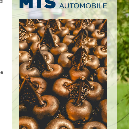
te
dt.