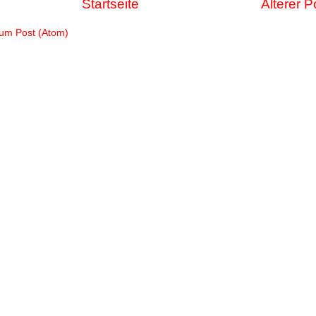
Startseite
Älterer P
um Post (Atom)