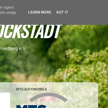
ser-agent
rate usage
LEARN MORE
GOT IT
OCKSTADT
riedberg e.V.
MTS AUTOMOBILE