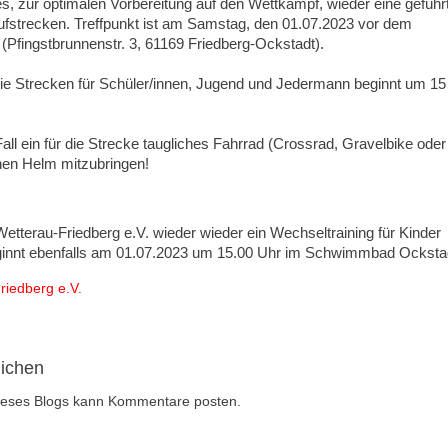
es, zur optimalen Vorbereitung auf den Wettkampf, wieder eine geführ
ufstrecken. Treffpunkt ist am Samstag, den 01.07.2023 vor dem
Pfingstbrunnenstr. 3, 61169 Friedberg-Ockstadt).
die Strecken für Schüler/innen, Jugend und Jedermann beginnt um 15
Fall ein für die Strecke taugliches Fahrrad (Crossrad, Gravelbike oder
nen Helm mitzubringen!
Wetterau-Friedberg e.V. wieder wieder ein Wechseltraining für Kinder
eginnt ebenfalls am 01.07.2023 um 15.00 Uhr im Schwimmbad Ocksta
iedberg e.V.
lichen
 dieses Blogs kann Kommentare posten.