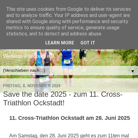
This site uses cookies from Google to deliver its services
CROSS-TRIATHLON
and to analyze traffic. Your IP address and user-agent are
shared with Google along with performance and security
FRIEDBERG-OCKSTADT
metrics to ensure quality of service, generate usage
statistics, and to detect and address abuse.
ASC Marathon Friedberg e.V. – Förderverein
LEARN MORE
GOT IT
Quellwasserschwimmbad Ockstadt e.V. – Triathlon
Wetterau-Friedberg e.V.
▼
FREITAG, 8. NOVEMBER 2024
Save the date 2025 - zum 11. Cross-
Triathlon Ockstadt!
11. Cross-Triathlon Ockstadt am 28. Juni 2025
Am Samstag, den 28. Juni 2025 geht es zum 11ten mal