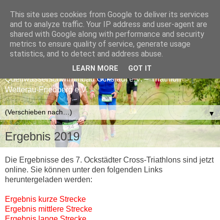
This site uses cookies from Google to deliver its services
CROSS-TRIATHLON
and to analyze traffic. Your IP address and user-agent are
shared with Google along with performance and security
FRIEDBERG-OCKSTADT
metrics to ensure quality of service, generate usage
statistics, and to detect and address abuse.
ASC Marathon Friedberg e.V. – Förderverein
LEARN MORE
GOT IT
Quellwasserschwimmbad Ockstadt e.V. – Triathlon
Wetterau-Friedberg e.V.
▼
Ergebnis 2019
Die Ergebnisse des 7. Ockstädter Cross-Triathlons sind jetzt
online. Sie können unter den folgenden Links
heruntergeladen werden:
Ergebnis kurze Strecke
Ergebnis mittlere Strecke
Ergebnis lange Strecke